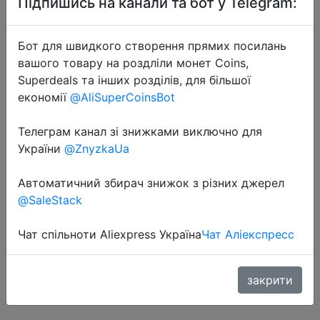
Підпишись на канали та бот у Telegram:
Бот для швидкого створення прямих посилань
вашого товару на роздліли монет Coins,
Superdeals та інших розділів, для більшої
економії
@AliSuperCoinsBot
2021-02-07
Телеграм канал зі знижками виключно для
Оригинальная игровая мышь
України
@ZnyzkaUa
Logitech G402 Hyperion Fury,
оптическая, 4000DPI, высокая
Автоматичний збирач знижок з різних джерел
скорость для ПК, ноутбука,
@SaleStack
Windows 10/8/7, поддержка
официальных тестов
Чат спільноти Aliexpress Україна
Чат Аліекспресс
закрити
$30.56