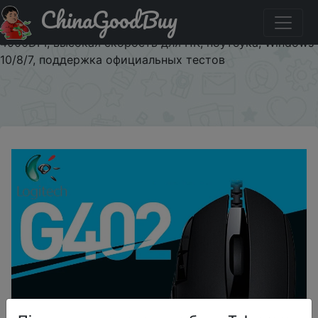
ChinaGoodBuy
Купити по знижці ALFAALIFY21 Оригинальная игровая
мышь Logitech G402 Hyperion Fury, оптическая,
4000DPI, высокая скорость для ПК, ноутбука, Windows
10/8/7, поддержка официальных тестов
×