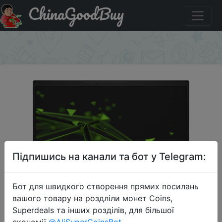
ChinaGoodBuy
Код на знижку HAPPYDAYS Ноутбук HP Pavilion Gaming
16-a0036ur, 2X0P3EA, черный/зеленый
×
Підпишись на канали та бот у Telegram:
Бот для швидкого створення прямих посилань
вашого товару на роздліли монет Coins,
Superdeals та інших розділів, для більшої