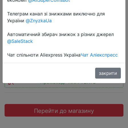
економії
@AliSuperCoinsBot
2021-02-03
Телеграм канал зі знижками виключно для
Ноутбук HP Pavilion Gaming 16-
України
@ZnyzkaUa
a0036ur, 2X0P3EA, черный/
Автоматичний збирач знижок з різних джерел
зеленый
@SaleStack
Чат спільноти Aliexpress Україна
Чат Аліекспресс
77391 руб.
закрити
Промокод:
"HAPPYDAYS"
Перейти до магазину