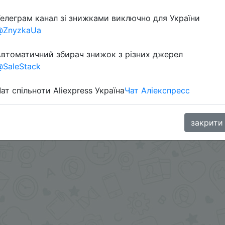
елеграм канал зі знижками виключно для України
oodBuy
@ZnyzkaUa
втоматичний збирач знижок з різних джерел
SaleStack
ат спільноти Aliexpress Україна
Чат Аліекспресс
закрити