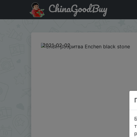
ChinaGoodBuy
Акція на Электробритва Enchen black stone
2021-02-02
Б
т
р