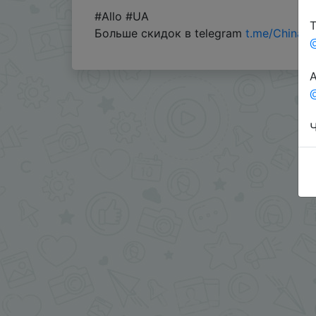
#Allo #UA
Т
Больше скидок в telegram
t.me/ChinaG
А
@
Ч