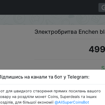
Электробритва Enchen bl
499
S
Підпишись на канали та бот у Telegram:
от для швидкого створення прямих посилань вашого
Перейти 
овару на роздліли монет Coins, Superdeals та інших
озділів, для більшої економії
@AliSuperCoinsBot