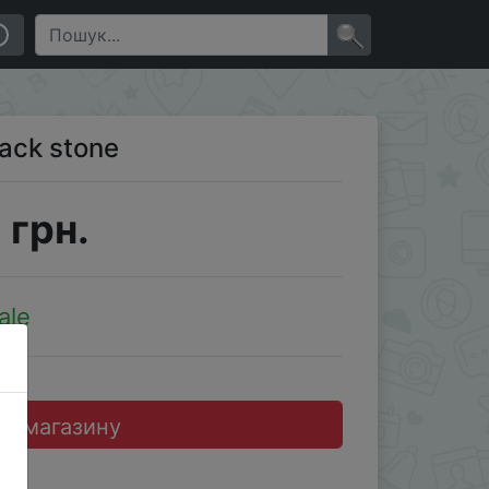
×
ack stone
 грн.
ale
до магазину