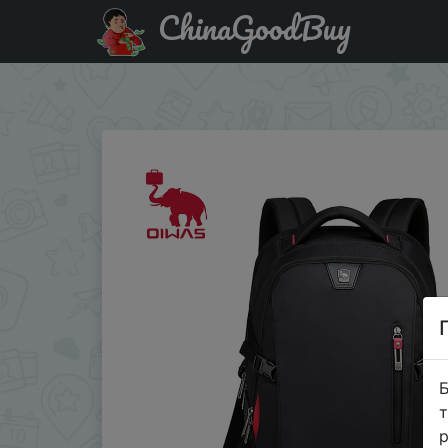
ChinaGoodBuy
Код на знижку $2/15 OIWAS деловой рюкзак для ноутб
мужско�…
Б
т
р