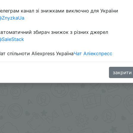
елеграм канал зі знижками виключно для України
Перейти 
@ZnyzkaUa
втоматичний збирач знижок з різних джерел
SaleStack
ат спільноти Aliexpress Україна
Чат Аліекспресс
ара + спец. купон $2/15 меняем на 20 монеток на стран
oodBuy
закрити