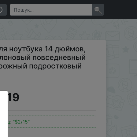
невный рюкзак на плечо 29 л, дорожный подростковый
×
ля ноутбука 14 дюймов,
лоновый повседневный
дорожный подростковый
3.19
окод:
"$2/15"