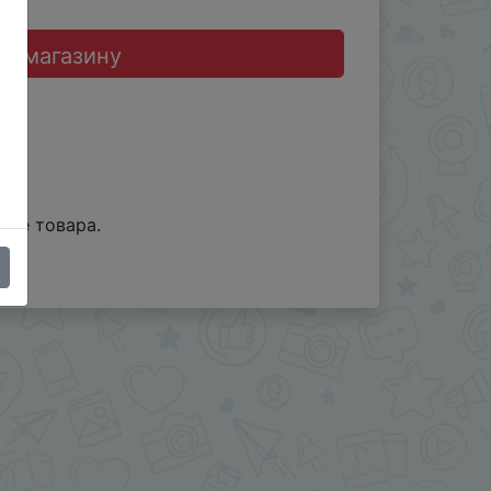
до магазину
ице товара.