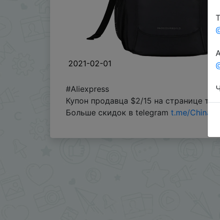
Т
А
2021-02-01
@
Ч
#Aliexpress
Купон продавца $2/15 на странице тов
Больше скидок в telegram
t.me/ChinaG