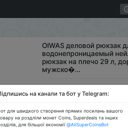
ука 14 дюймов, водонепроницаемый нейлоновый повсед
OIWAS деловой рюкзак д
водонепроницаемый ней
рюкзак на плечо 29 л, 
мужско�…
$1
Підпишись на канали та бот у Telegram:
от для швидкого створення прямих посилань вашого
Пром
овару на роздліли монет Coins, Superdeals та інших
озділів, для більшої економії
@AliSuperCoinsBot