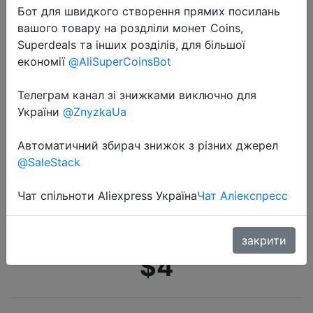
Бот для швидкого створення прямих посилань
вашого товару на роздліли монет Coins,
Superdeals та інших розділів, для більшої
економії
@AliSuperCoinsBot
Телеграм канал зі знижками виключно для
2021-01-31
України
@ZnyzkaUa
Новые кошельки для
автомобильных ключей из
Автоматичний збирач знижок з різних джерел
искусственной кожи, мужской
@SaleStack
держатель для ключей,
органайзер для ключей от дома,
Чат спільноти Aliexpress Україна
Чат Аліекспресс
Женский че…
закрити
$4