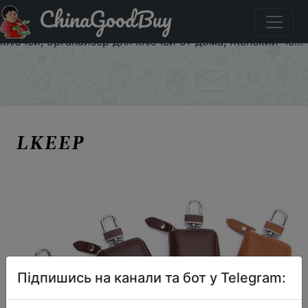
ChinaGoodBuy
Придбати Новые кошельки для автомобильных ключей
из искусственной кожи, мужской держатель для
ключей, органайзер для ключей от дома, Женский че…
×
Підпишись на канали та бот у Telegram: