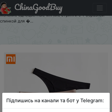
ChinaGoodBuy
Придбати по знижці 3 шт., женское нижнее белье
Xiaomi, сексуальные бесшовные спортивные трусики,
женские одноцветные мягкие стринги с Т образной
спинкой для �…
×
Підпишись на канали та бот у Telegram: