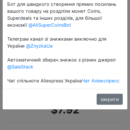
Бот для швидкого створення прямих посилань
вашого товару на роздліли монет Coins,
Superdeals та інших розділів, для більшої
економії
@AliSuperCoinsBot
Телеграм канал зі знижками виключно для
України
@ZnyzkaUa
2021-01-31
3 шт., женское нижнее белье
Автоматичний збирач знижок з різних джерел
Xiaomi, сексуальные бесшовные
@SaleStack
спортивные трусики, женские
одноцветные мягкие стринги с Т
Чат спільноти Aliexpress Україна
Чат Аліекспресс
образной спинкой для �…
закрити
$7.92