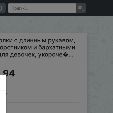
и бархатными винтажными свитерами для девочек,
×
олки с длинным рукавом,
воротником и бархатными
для девочек, укороче�…
.94
ale