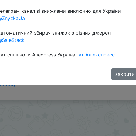
Перейти 
елеграм канал зі знижками виключно для України
@ZnyzkaUa
втоматичний збирач знижок з різних джерел
SaleStack
ат спільноти Aliexpress Україна
Чат Аліекспресс
ины + $4.81
закрити
oodBuy