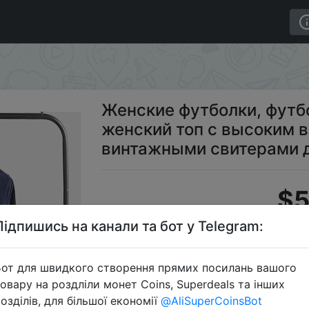
длинным рукавом, женский топ с высоким воротником 
Женские футболки, футб
женский топ с высоким 
винтажными свитерами 
$5
Підпишись на канали та бот у Telegram:
S
от для швидкого створення прямих посилань вашого
овару на роздліли монет Coins, Superdeals та інших
озділів, для більшої економії
@AliSuperCoinsBot