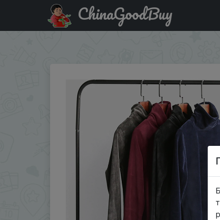
ChinaGoodBuy
Купити на розпродажі Женские футболки, футболки с 
укороче�…
Б
т
р