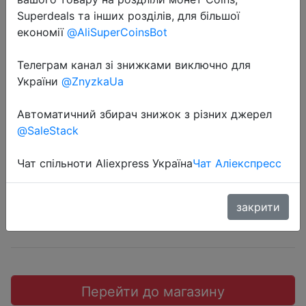
Superdeals та інших розділів, для більшої
економії
@AliSuperCoinsBot
Телеграм канал зі знижками виключно для
2018-09-29
України
@ZnyzkaUa
Teclast USB Флэша 64G USB3.0
Автоматичний збирач знижок з різних джерел
Темно-Серый
@SaleStack
$9.8
Чат спільноти Aliexpress Україна
Чат Аліекспресс
закрити
JD
Перейти до магазину