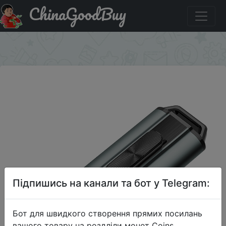
ChinaGoodBuy
Купити на розпродажі Teclast USB Флэша 64G USB3.0
Темно-Серый
×
Підпишись на канали та бот у Telegram:
Бот для швидкого створення прямих посилань
вашого товару на роздліли монет Coins,