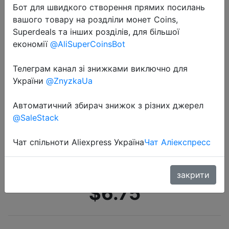
Бот для швидкого створення прямих посилань
вашого товару на роздліли монет Coins,
Superdeals та інших розділів, для більшої
економії
@AliSuperCoinsBot
Телеграм канал зі знижками виключно для
України
@ZnyzkaUa
2021-01-29
Женское платье с открытой
Автоматичний збирач знижок з різних джерел
спиной Mnealways18, оранжевое
@SaleStack
клетчатое повседневное мини
платье с v образным вырезом,
Чат спільноти Aliexpress Україна
Чат Аліекспресс
коротким пышным рукавом, са…
закрити
$6.75