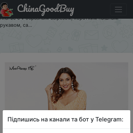
ChinaGoodBuy
Знижка на Женское платье с открытой спиной
Mnealways18, оранжевое клетчатое повседневное мини
платье с v образным вырезом, коротким пышным
рукавом, са…
×
Підпишись на канали та бот у Telegram: