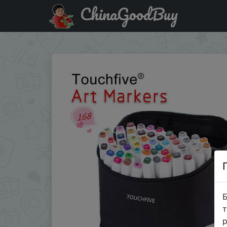
ChinaGoodBuy
Придбати по акціи TOUCHFIVE маркеры, по отдельности
Б
т
р