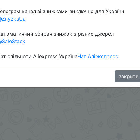
елеграм канал зі знижками виключно для України
@ZnyzkaUa
втоматичний збирач знижок з різних джерел
SaleStack
ат спільноти Aliexpress Україна
Чат Аліекспресс
oodBuy
закрити