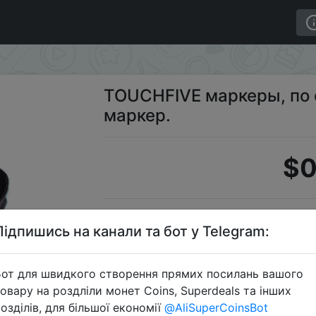
. Цена за 1 маркер.
TOUCHFIVE маркеры, по о
маркер.
$0
S
Підпишись на канали та бот у Telegram:
от для швидкого створення прямих посилань вашого
овару на роздліли монет Coins, Superdeals та інших
Перейти 
озділів, для більшої економії
@AliSuperCoinsBot