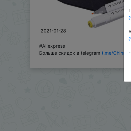
Т
2021-01-28
А
@
#Aliexpress
Ч
Больше скидок в telegram
t.me/ChinaG