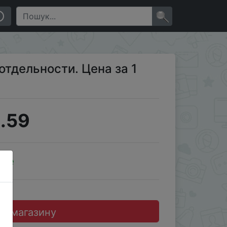
×
тдельности. Цена за 1
.59
ale
до магазину