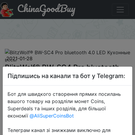
ChinaGoodBuy
Придбати по знижці BGJAFO704 BlitzWolf® BW-SC4 Pro
bluetooth 4.0 LED Кухонные весы
×
2021-01-28
BlitzWolf® BW-SC4 Pro bluetooth
4.0 LED Кухонные весы
Підпишись на канали та бот у Telegram:
Бот для швидкого створення прямих посилань
$21.99
вашого товару на роздліли монет Coins,
Superdeals та інших розділів, для більшої
економії
@AliSuperCoinsBot
Промокод:
"BGJAFO704"
Телеграм канал зі знижками виключно для