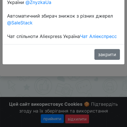
України
@ZnyzkaUa
Автоматичний збирач знижок з різних джерел
Перейти до магазину
@SaleStack
Чат спільноти Aliexpress Україна
Чат Аліекспресс
Додаткова інформація відсутня.
Слідкуйте за знижками на мобільному, в телеграм
каналі:
закрити
ZnyzhkaUA
Цей сайт використовує Cookies
🍪 Підтвердіть
згоду на їх зберігання та використання
прийняти
відхилити