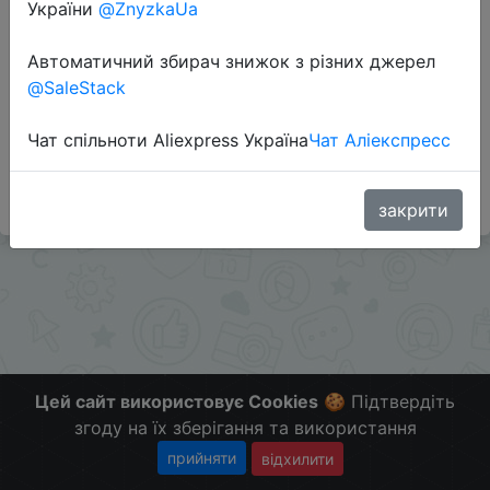
України
@ZnyzkaUa
Автоматичний збирач знижок з різних джерел
Перейти до магазину
@SaleStack
Чат спільноти Aliexpress Україна
Чат Аліекспресс
#Touch #UA
Больше скидок в telegram
t.me/ChinaGoodBuy
закрити
Цей сайт використовує Cookies
🍪 Підтвердіть
згоду на їх зберігання та використання
прийняти
відхилити