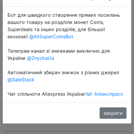
Бот для швидкого створення прямих посилань
вашого товару на роздліли монет Coins,
Superdeals та інших розділів, для більшої
економії
@AliSuperCoinsBot
2021-01-24
Телеграм канал зі знижками виключно для
Летние Для мужчин кроссовки из
України
@ZnyzkaUa
дышащего материала светильник
Автоматичний збирач знижок з різних джерел
кроссовки на шнуровке обувь для
@SaleStack
бега для мужчин кроссовки
тренажерный з�…
Чат спільноти Aliexpress Україна
Чат Аліекспресс
$7.62
закрити