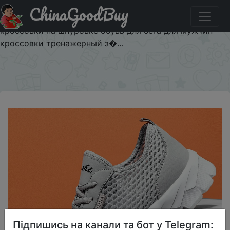
ChinaGoodBuy
Придбати по знижці $2/2 Летние Для мужчин
кроссовки из дышащего материала светильник
кроссовки на шнуровке обувь для бега для мужчин
кроссовки тренажерный з�…
×
Підпишись на канали та бот у Telegram: