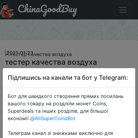
ChinaGoodBuy
Паридбати з промокодом BGJATD996 тестер качества
воздуха
×
2021-01-23
тестер качества воздуха
Підпишись на канали та бот у Telegram:
$8.99
Бот для швидкого створення прямих посилань
вашого товару на роздліли монет Coins,
Промокод:
"BGJATD996"
Superdeals та інших розділів, для більшої
економії
@AliSuperCoinsBot
Телеграм канал зі знижками виключно для