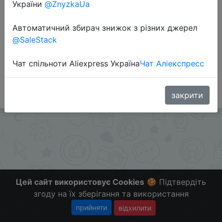
Перейти до магазину
України
@ZnyzkaUa
Автоматичний збирач знижок з різних джерел
@SaleStack
Додаткова інформація відсутня.
Слідкуйте за знижками на мобільному, в телеграм
Чат спільноти Aliexpress Україна
Чат Аліекспресс
каналі:
ZnyzhkaUA
закрити
Цей сайт використовує Cookies
🍪 Підтвердіть
згоду на їх зберігання та використання
прийняти
відхилити