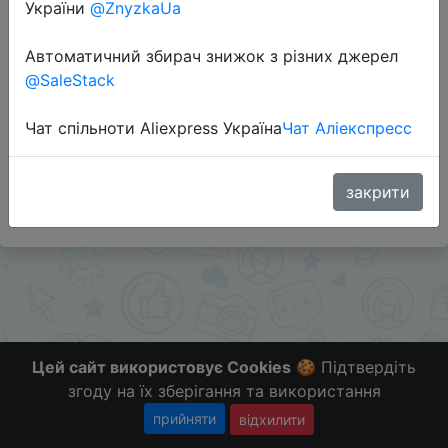
України
@ZnyzkaUa
Перейти до магазину
Автоматичний збирач знижок з різних джерел
@SaleStack
Додаткова інформація відсутня.
Чат спільноти Aliexpress Україна
Чат Аліекспресс
Слідкуйте за знижками на мобільному, в телеграм
каналі:
ZnyzhkaUA
закрити
Цей сайт використовує Cookies
🍪 Підтвердіть
згоду на їх зберігання та використання
прийняти
відхилити