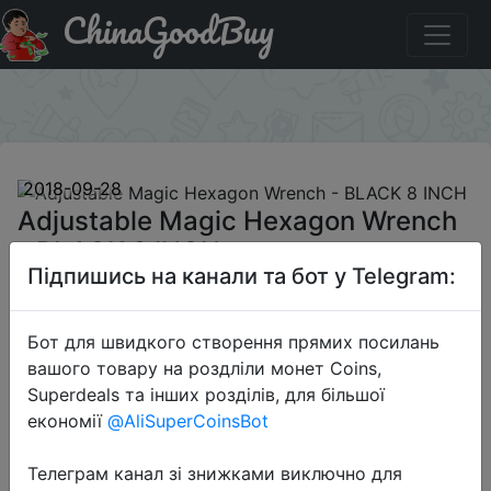
ChinaGoodBuy
Код на знижку GB0927AB65 Adjustable Magic Hexagon
Wrench - BLACK 8 INCH
×
2018-09-28
Adjustable Magic Hexagon Wrench
- BLACK 8 INCH
Підпишись на канали та бот у Telegram:
$6.99
Бот для швидкого створення прямих посилань
вашого товару на роздліли монет Coins,
Superdeals та інших розділів, для більшої
Промокод:
"GB0927AB65"
економії
@AliSuperCoinsBot
Телеграм канал зі знижками виключно для