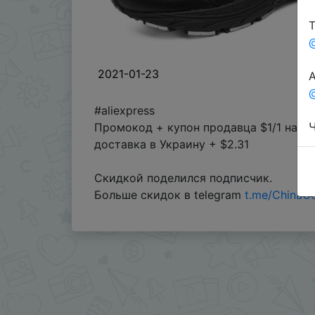
Т
2021-01-23
А
@
#aliexpress
Ч
Промокод + купон продавца $1/1 наст
доставка в Украину + $2.31
Скидкой поделился подписчик.
Больше скидок в telegram
t.me/ChinaG