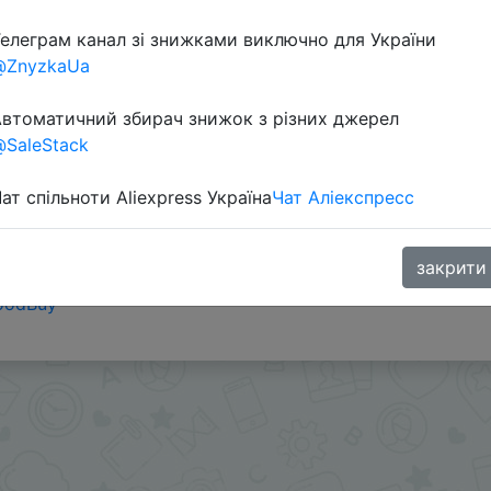
елеграм канал зі знижками виключно для України
@ZnyzkaUa
втоматичний збирач знижок з різних джерел
SaleStack
ат спільноти Aliexpress Україна
Чат Аліекспресс
ранице товара.
закрити
oodBuy