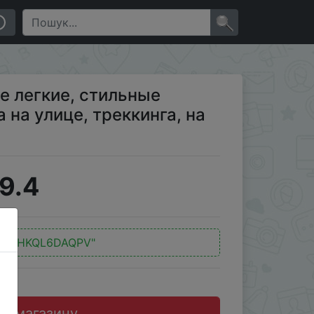
 на улице, треккинга, на шнуровке
×
 легкие, стильные
а на улице, треккинга, на
9.4
:
"INHKQL6DAQPV"
до магазину