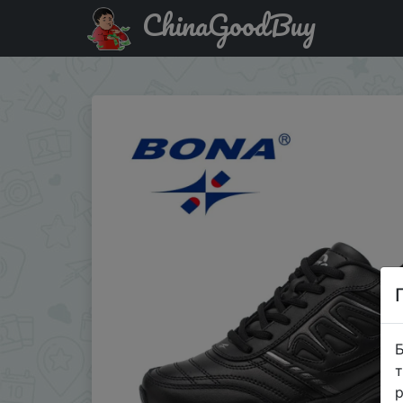
ChinaGoodBuy
Паридбати з промокодом INHKQL6DAQPV Кроссовки BONA
Б
т
р