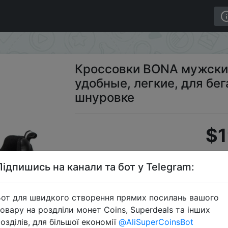
 мужские легкие, стильные удобные, легкие, для бега
Кроссовки BONA мужские
удобные, легкие, для бег
шнуровке
$1
Підпишись на канали та бот у Telegram:
Промокод
от для швидкого створення прямих посилань вашого
овару на роздліли монет Coins, Superdeals та інших
озділів, для більшої економії
@AliSuperCoinsBot
Перейти 