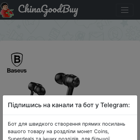
ChinaGoodBuy
Купити на розпродажі Беспроводный Bluetooth-
наушник Baseus S06
×
Підпишись на канали та бот у Telegram:
Бот для швидкого створення прямих посилань
вашого товару на роздліли монет Coins,
Superdeals та інших розділів, для більшої