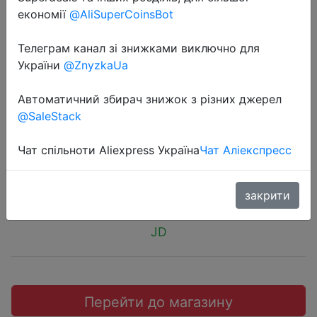
економії
@AliSuperCoinsBot
Телеграм канал зі знижками виключно для
України
@ZnyzkaUa
2018-09-28
Беспроводный Bluetooth-наушник
Автоматичний збирач знижок з різних джерел
@SaleStack
Baseus S06
Чат спільноти Aliexpress Україна
Чат Аліекспресс
$11.99
закрити
JD
Перейти до магазину