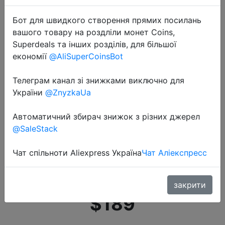
Бот для швидкого створення прямих посилань
вашого товару на роздліли монет Coins,
Superdeals та інших розділів, для більшої
економії
@AliSuperCoinsBot
Телеграм канал зі знижками виключно для
2021-01-20
України
@ZnyzkaUa
В наличии глобальная версия
POCO X3 NFC Snapdragon 732G
Автоматичний збирач знижок з різних джерел
120Hz DotDisplay POCO смартфон
@SaleStack
5160mAh 33W Быстрая зарядка
64 мегапиксельная
Чат спільноти Aliexpress Україна
Чат Аліекспресс
четырехъядерная камера
закрити
$189