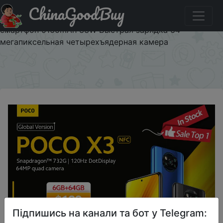
ChinaGoodBuy
Придбати по знижці В наличии глобальная версия
POCO X3 NFC Snapdragon 732G 120Hz DotDisplay POCO
смартфон 5160mAh 33W Быстрая зарядка 64
мегапиксельная четырехъядерная камера
×
Підпишись на канали та бот у Telegram: