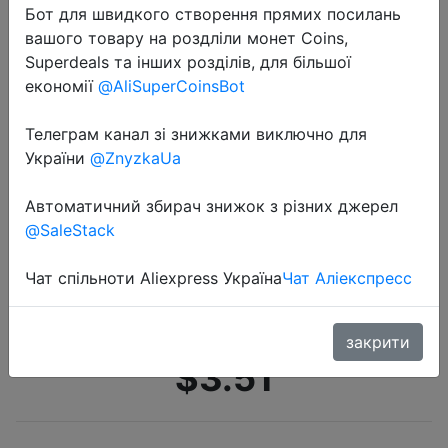
Бот для швидкого створення прямих посилань
вашого товару на роздліли монет Coins,
Superdeals та інших розділів, для більшої
економії
@AliSuperCoinsBot
Телеграм канал зі знижками виключно для
України
@ZnyzkaUa
2021-01-20
NUOTEN брендовая точилка для
Автоматичний збирач знижок з різних джерел
ножей из вольфрамовой стали,
@SaleStack
конструкция присоски, полностью
отполированная, кухонный
Чат спільноти Aliexpress Україна
Чат Аліекспресс
инструмент отличного…
закрити
$3.51