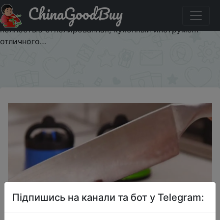
ChinaGoodBuy
Придбати по акціи NUOTEN брендовая точилка для
ножей из вольфрамовой стали, конструкция присоски,
полностью отполированная, кухонный инструмент
отличного…
×
Підпишись на канали та бот у Telegram: