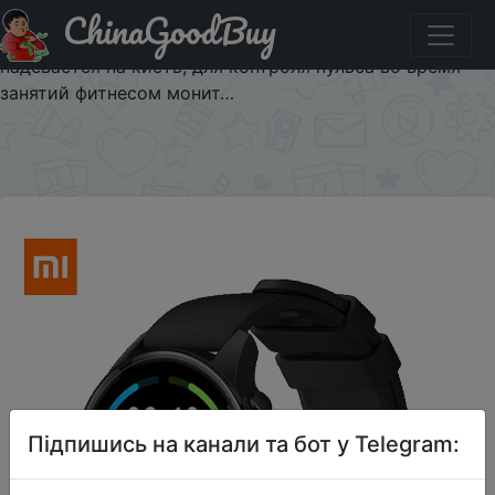
ChinaGoodBuy
Промокод на знижку $2/69 Xiaomi Mi Смарт часы
кровяное давление GPS Смарт часы Bluetooth, который
надевается на кисть, для контроля пульса во время
занятий фитнесом монит…
×
Підпишись на канали та бот у Telegram: