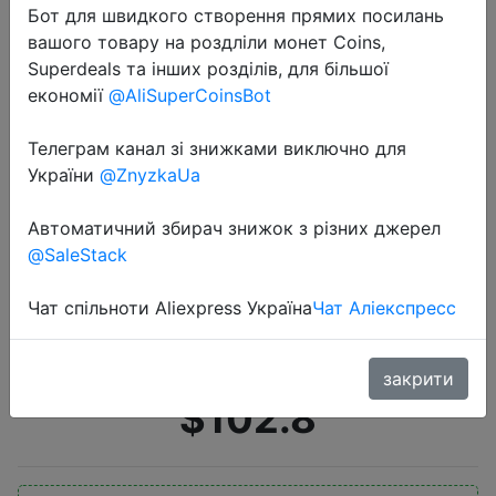
Бот для швидкого створення прямих посилань
вашого товару на роздліли монет Coins,
Superdeals та інших розділів, для більшої
економії
@AliSuperCoinsBot
Телеграм канал зі знижками виключно для
України
@ZnyzkaUa
2021-01-19
Xiaomi Mi Смарт часы кровяное
Автоматичний збирач знижок з різних джерел
давление GPS Смарт часы
@SaleStack
Bluetooth, который надевается на
кисть, для контроля пульса во
Чат спільноти Aliexpress Україна
Чат Аліекспресс
время занятий фитнесом монит…
закрити
$102.8