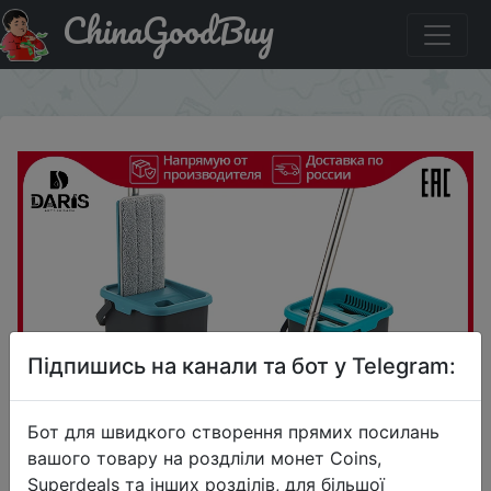
ChinaGoodBuy
Купити по знижці $6.55/6.56 SDARISB Спрей швабра
×
Підпишись на канали та бот у Telegram:
Бот для швидкого створення прямих посилань
вашого товару на роздліли монет Coins,
Superdeals та інших розділів, для більшої