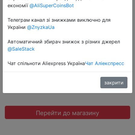
економії
@AliSuperCoinsBot
Телеграм канал зі знижками виключно для
України
@ZnyzkaUa
2021-01-19
SDARISB Спрей швабра
Автоматичний збирач знижок з різних джерел
@SaleStack
$6.55
Чат спільноти Aliexpress Україна
Чат Аліекспресс
закрити
Промокод:
"$6.55/6.56"
Перейти до магазину