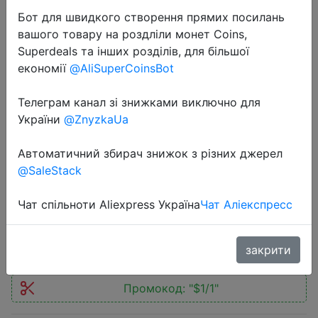
Бот для швидкого створення прямих посилань
вашого товару на роздліли монет Coins,
Superdeals та інших розділів, для більшої
економії
@AliSuperCoinsBot
2021-01-18
Телеграм канал зі знижками виключно для
Женские ботильоны на шнуровке
України
@ZnyzkaUa
Fujin, Черные ботильоны с
Автоматичний збирач знижок з різних джерел
Плюшевым Мехом, теплые,
@SaleStack
зимний сезон 2019
Чат спільноти Aliexpress Україна
Чат Аліекспресс
$9.77
закрити
Промокод:
"$1/1"