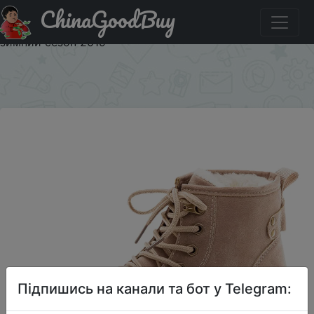
ChinaGoodBuy
Код на знижку $1/1 Женские ботильоны на шнуровке
Fujin, Черные ботильоны с Плюшевым Мехом, теплые,
зимний сезон 2019
×
Підпишись на канали та бот у Telegram: