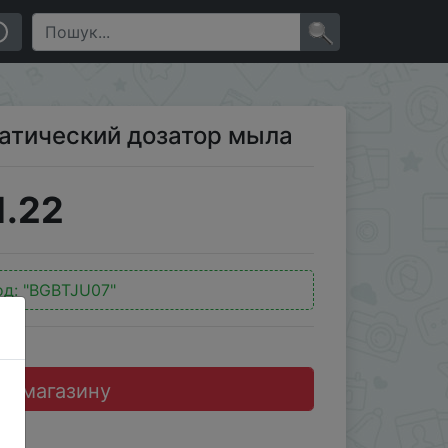
×
матический дозатор мыла
1.22
од:
"BGBTJU07"
до магазину