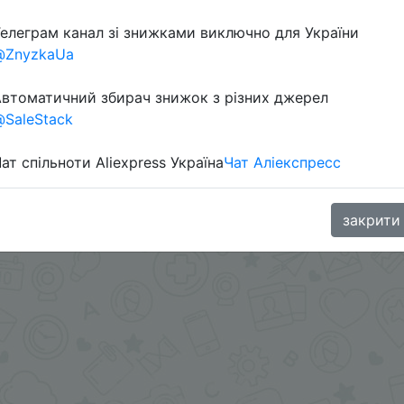
елеграм канал зі знижками виключно для України
в телеграм каналі:
@ZnyzkaUa
втоматичний збирач знижок з різних джерел
SaleStack
ат спільноти Aliexpress Україна
Чат Аліекспресс
закрити