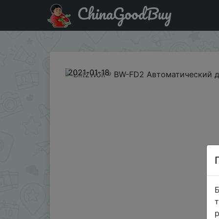
ChinaGoodBuy
Код на знижку BGBTJU07 BlitzWolf® BW-FD2 Автоматич
2021-01-18
Б
т
р