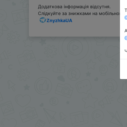
Додаткова інформація відсутня.
Т
Слідкуйте за знижками на мобільному, 
ZnyzhkaUA
А
@
Ч