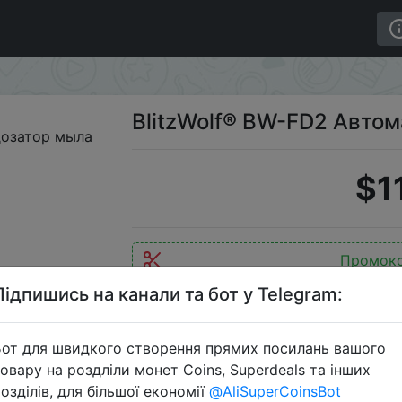
еский дозатор мыла
BlitzWolf® BW-FD2 Авто
$1
Промок
Підпишись на канали та бот у Telegram:
от для швидкого створення прямих посилань вашого
Перейти 
овару на роздліли монет Coins, Superdeals та інших
озділів, для більшої економії
@AliSuperCoinsBot