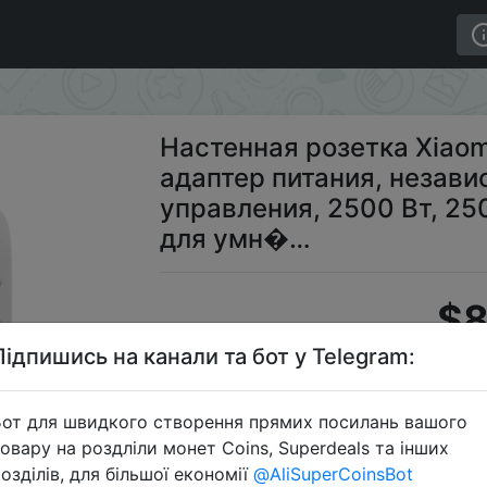
я, адаптер питания, независимый переключатель управле
Настенная розетка Xiaomi
адаптер питания, незав
управления, 2500 Вт, 25
для умн�…
$8
Підпишись на канали та бот у Telegram:
S
от для швидкого створення прямих посилань вашого
овару на роздліли монет Coins, Superdeals та інших
озділів, для більшої економії
@AliSuperCoinsBot