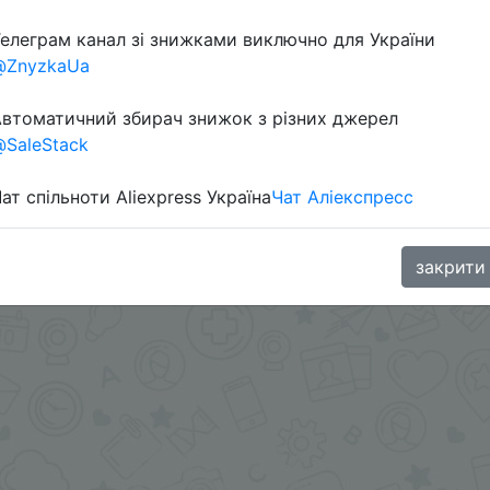
Перейти 
елеграм канал зі знижками виключно для України
@ZnyzkaUa
втоматичний збирач знижок з різних джерел
SaleStack
ат спільноти Aliexpress Україна
Чат Аліекспресс
oodBuy
закрити