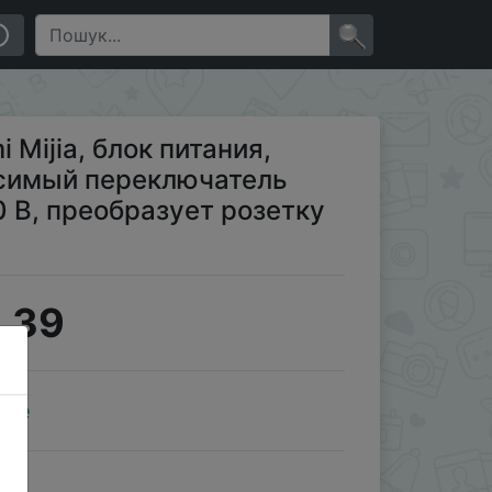
ния, 2500 Вт, 250 В, преобразует розетку для умн�…
×
 Mijia, блок питания,
исимый переключатель
0 В, преобразует розетку
.39
ale