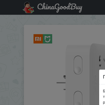
ChinaGoodBuy
Акція на Настенная розетка Xiaomi Mijia, блок питани
Б
т
р