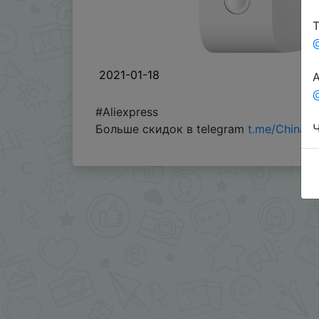
Т
2021-01-18
А
@
#Aliexpress
Ч
Больше скидок в telegram
t.me/ChinaG