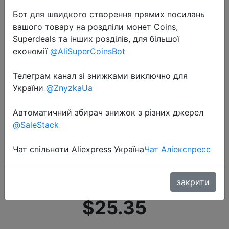
Бот для швидкого створення прямих посилань
вашого товару на роздліли монет Coins,
Superdeals та інших розділів, для більшої
економії
@AliSuperCoinsBot
Телеграм канал зі знижками виключно для
2021-01-18
України
@ZnyzkaUa
Портативный стерилизатор Xiaomi
Youpin USB UVC,
Автоматичний збирач знижок з різних джерел
дезинфекционный стержень,
@SaleStack
личная гигиена, дорожный
Чат спільноти Aliexpress Україна
Чат Аліекспресс
стерилизатор, УФ
дезинфицирующее средство, �…
закрити
$25.35