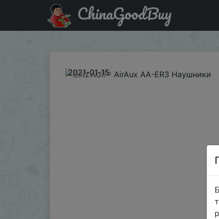
ChinaGoodBuy
Придбати по акціи BlitzWolf® AirAux AA-ER3 Наушники
2021-01-15
Б
т
р