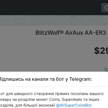
BlitzWolf® AirAux AA-ER
$2
S
Підпишись на канали та бот у Telegram:
от для швидкого створення прямих посилань вашого
Перейти 
овару на роздліли монет Coins, Superdeals та інших
озділів, для більшої економії
@AliSuperCoinsBot