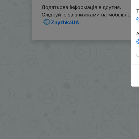
Додаткова інформація відсутня.
Т
Слідкуйте за знижками на мобільному, 
ZnyzhkaUA
А
@
Ч