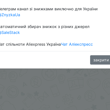
елеграм канал зі знижками виключно для України
в телеграм каналі:
@ZnyzkaUa
втоматичний збирач знижок з різних джерел
SaleStack
ат спільноти Aliexpress Україна
Чат Аліекспресс
закрити