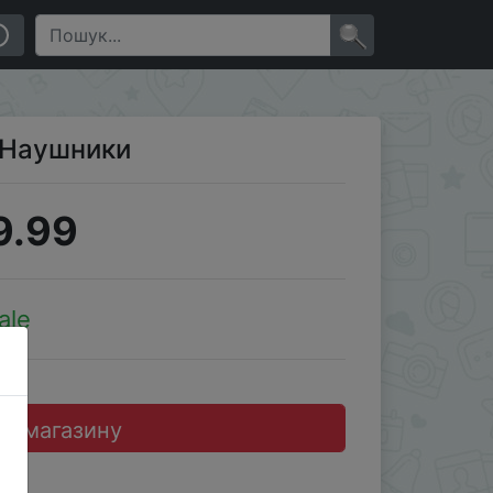
×
3 Наушники
9.99
ale
до магазину