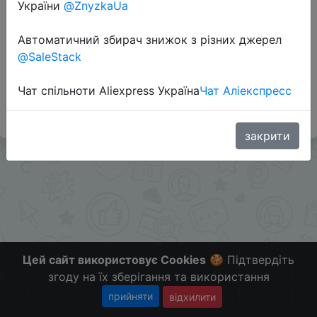
України
@ZnyzkaUa
Автоматичний збирач знижок з різних джерел
Додаткова інформація відсутня.
@SaleStack
Слідкуйте за знижками на мобільному, в телеграм
каналі:
Чат спільноти Aliexpress Україна
Чат Аліекспресс
ZnyzhkaUA
закрити
Цей сайт використовує Cookies
🍪 Підтвердіть
згоду на їх зберігання та використання
прийняти
відхилити