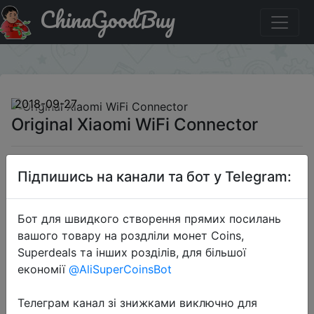
ChinaGoodBuy
Придбати по знижці Original Xiaomi WiFi Connector
×
2018-09-27
Original Xiaomi WiFi Connector
$9.99
Підпишись на канали та бот у Telegram:
Бот для швидкого створення прямих посилань
Sale
вашого товару на роздліли монет Coins,
Superdeals та інших розділів, для більшої
економії
@AliSuperCoinsBot
Перейти до магазину
Телеграм канал зі знижками виключно для