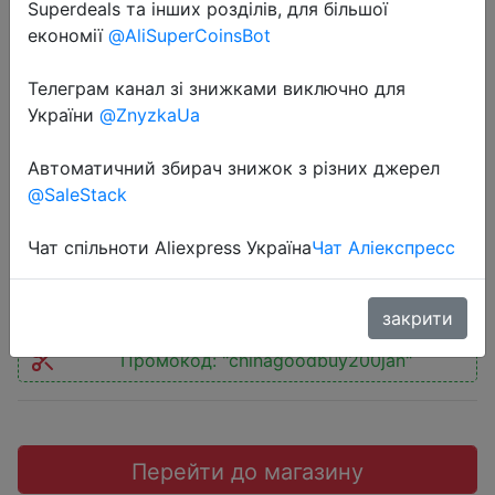
Superdeals та інших розділів, для більшої
економії
@AliSuperCoinsBot
Телеграм канал зі знижками виключно для
України
@ZnyzkaUa
2021-01-14
Классический металлический HD
Автоматичний збирач знижок з різних джерел
бинокль
@SaleStack
Чат спільноти Aliexpress Україна
Чат Аліекспресс
$42.86
закрити
Промокод:
"chinagoodbuy200jan"
Перейти до магазину