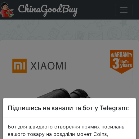
ChinaGoodBuy
Паридбати з промокодом chinagoodbuy200jan
Классический металлический HD бинокль
×
Підпишись на канали та бот у Telegram:
Бот для швидкого створення прямих посилань
вашого товару на роздліли монет Coins,