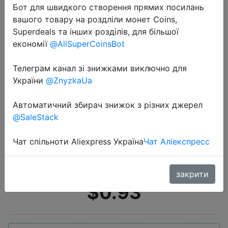
Бот для швидкого створення прямих посилань
вашого товару на роздліли монет Coins,
Superdeals та інших розділів, для більшої
економії
@AliSuperCoinsBot
Телеграм канал зі знижками виключно для
України
@ZnyzkaUa
2021-01-14
5 мВт 650nm Зеленая лазерная
Автоматичний збирач знижок з різних джерел
ручка черный сильный Видимый
@SaleStack
светильник луч Laserpointer 3
цвета мощный военный Laster
Чат спільноти Aliexpress Україна
Чат Аліекспресс
указатель ручка
закрити
$0.93