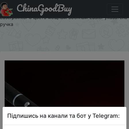
ChinaGoodBuy
Купити по знижці $1/1 5 мВт 650nm Зеленая лазерная
ручка черный сильный Видимый светильник луч
Laserpointer 3 цвета мощный военный Laster указатель
ручка
×
Підпишись на канали та бот у Telegram: