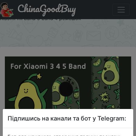
ChinaGoodBuy
Придбати Мультяшный ремешок для Xiaomi Mi Band 5 4
3 сменный силиконовый мягкий браслет с принтом для
Xiaomi mi band 5 band 4 ремешок
×
Підпишись на канали та бот у Telegram: