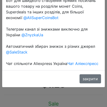
Бот для швидкого створення прямих посилань
вашого товару на роздліли монет Coins,
Superdeals та інших розділів, для більшої
економії
@AliSuperCoinsBot
Телеграм канал зі знижками виключно для
2021-01-13
України
@ZnyzkaUa
Мультяшный ремешок для Xiaomi
Mi Band 5 4 3 сменный
Автоматичний збирач знижок з різних джерел
@SaleStack
силиконовый мягкий браслет с
принтом для Xiaomi mi band 5 band
Чат спільноти Aliexpress Україна
Чат Аліекспресс
4 ремешок
закрити
$1.23
Sale