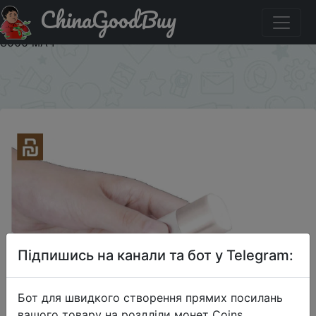
ChinaGoodBuy
Купити на розпродажі Оригинальный светодиодный
фонарик SOLOVE X3 с зарядкой от USB и яркостью,
3000 мАч
×
Підпишись на канали та бот у Telegram:
Бот для швидкого створення прямих посилань
вашого товару на роздліли монет Coins,