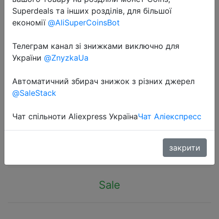
Superdeals та інших розділів, для більшої
економії
@AliSuperCoinsBot
Телеграм канал зі знижками виключно для
України
@ZnyzkaUa
2021-01-12
Оригинальный светодиодный
Автоматичний збирач знижок з різних джерел
@SaleStack
фонарик SOLOVE X3 с зарядкой от
USB и яркостью, 3000 мАч
Чат спільноти Aliexpress Україна
Чат Аліекспресс
$12.74
закрити
Sale