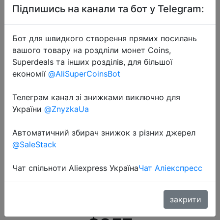
Підпишись на канали та бот у Telegram:
Бот для швидкого створення прямих посилань
вашого товару на роздліли монет Coins,
Superdeals та інших розділів, для більшої
економії
@AliSuperCoinsBot
2021-01-12
Телеграм канал зі знижками виключно для
OnePlus Nord N10 5G OnePlus
України
@ZnyzkaUa
Official Store Мировая премьера
глобальная версия 6 ГБ 128
Автоматичний збирач знижок з різних джерел
@SaleStack
Snapdragon 690 смартфон 90 Гц
Дисплей 64MP Quad камеры Warp
Чат спільноти Aliexpress Україна
Чат Аліекспресс
30T NFC;code: ZASTOLIE(P22000
1700); ZAZDORO…
закрити