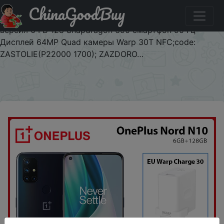
ChinaGoodBuy
Придбати по знижці 1PLUSN10 OnePlus Nord N10 5G
OnePlus Official Store Мировая премьера глобальная
версия 6 ГБ 128 Snapdragon 690 смартфон 90 Гц
Дисплей 64MP Quad камеры Warp 30T NFC;code:
ZASTOLIE(P22000 1700); ZAZDORO…
×