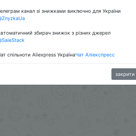
елеграм канал зі знижками виключно для України
@ZnyzkaUa
втоматичний збирач знижок з різних джерел
SaleStack
ат спільноти Aliexpress Україна
Чат Аліекспресс
oodBuy
закрити