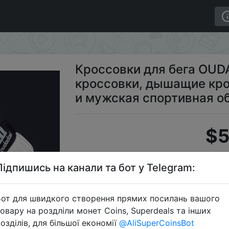
ские кроссовки, дышащие кроссовки, уличная Женская
Кроссовки для бега OUD
кроссовки, дышащие кро
и мужская спортивная о
$5
Підпишись на канали та бот у Telegram:
S
от для швидкого створення прямих посилань вашого
овару на роздліли монет Coins, Superdeals та інших
озділів, для більшої економії
@AliSuperCoinsBot
Перейти 