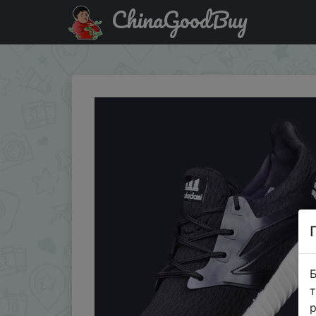
ChinaGoodBuy
Придбати по акціи Кроссовки для бега OUDADASI, муж
Б
т
р