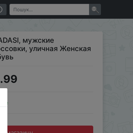
 и мужская спортивная обувь
×
ADASI, мужские
ссовки, уличная Женская
бувь
.99
ale
до магазину