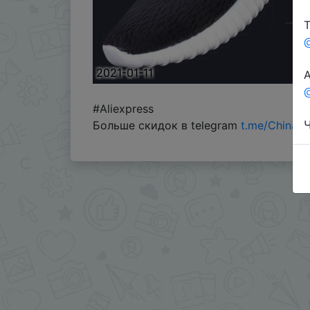
Т
2021-01-11
А
@
#Aliexpress
Ч
Больше скидок в telegram
t.me/ChinaG