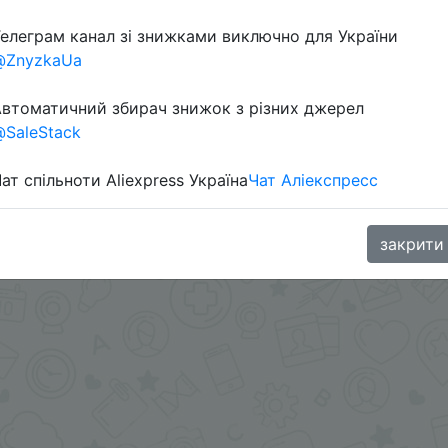
елеграм канал зі знижками виключно для України
@ZnyzkaUa
втоматичний збирач знижок з різних джерел
SaleStack
ат спільноти Aliexpress Україна
Чат Аліекспресс
oodBuy
закрити