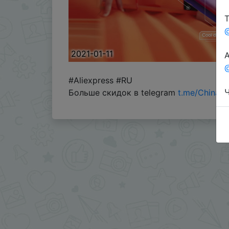
Т
2021-01-11
А
@
#Aliexpress #RU
Ч
Больше скидок в telegram
t.me/ChinaG