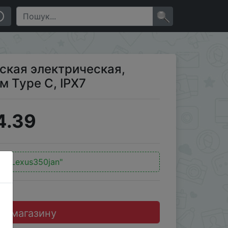
IPX7
×
кая электрическая,
 Type C, IPX7
4.39
д:
"Lexus350jan"
до магазину