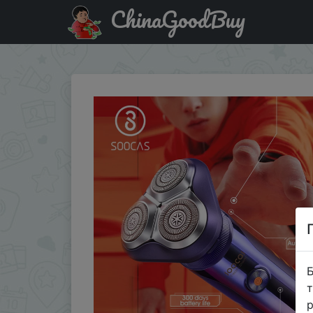
ChinaGoodBuy
Купити по знижці Lexus350jan Бритва SOOCAS S31 Мужс
Б
т
р