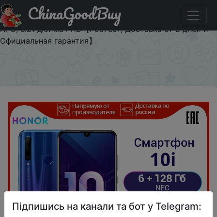
ChinaGoodBuy
Паридбати з промокодом WINSS1300 Cмартфон
HONOR 10i RU 6+128 ГБ,Фронтальная камера 32 МП,
NFC, 6.21 дюйма FHD【Ростест, Доставка от 2 дней и
Официальная гарантия】
×
Підпишись на канали та бот у Telegram: