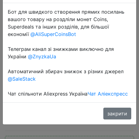
Бот для швидкого створення прямих посилань
вашого товару на роздліли монет Coins,
Superdeals та інших розділів, для більшої
економії
@AliSuperCoinsBot
Телеграм канал зі знижками виключно для
2021-01-11
України
@ZnyzkaUa
Cмартфон HONOR 10i RU 6+128
ГБ,Фронтальная камера 32 МП,
Автоматичний збирач знижок з різних джерел
NFC, 6.21 дюйма FHD【Ростест,
@SaleStack
Доставка от 2 дней и
Официальная гарантия】
Чат спільноти Aliexpress Україна
Чат Аліекспресс
закрити
11999 руб.