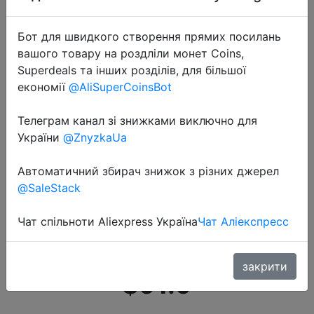
Бот для швидкого створення прямих посилань
вашого товару на роздліли монет Coins,
Superdeals та інших розділів, для більшої
економії
@AliSuperCoinsBot
2021-01-11
Телеграм канал зі знижками виключно для
Оригинальная глобальная Amazfit
України
@ZnyzkaUa
Nexo Smartwatch керамический
Безель 10 спортивных режимов
Автоматичний збирач знижок з різних джерел
@SaleStack
GPS ГЛОНАСС 1,39 дюймов
AMOLED Дисплей для телефонов
Чат спільноти Aliexpress Україна
Чат Аліекспресс
на базе A…
закрити
$91.9