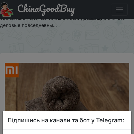
ChinaGoodBuy
Придбати по знижці Мужские зимние носки Xiaomi
Mijia 5 пар, мужские хлопковые длинные носки,
бархатные толстые теплые носки, дышащие мягкие
деловые повседневны…
×
Підпишись на канали та бот у Telegram: