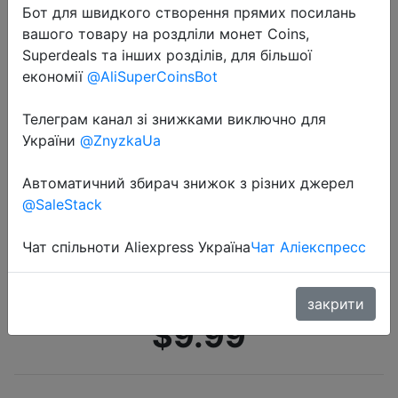
Бот для швидкого створення прямих посилань
вашого товару на роздліли монет Coins,
Superdeals та інших розділів, для більшої
економії
@AliSuperCoinsBot
Телеграм канал зі знижками виключно для
України
@ZnyzkaUa
2021-01-11
Мужские зимние носки Xiaomi
Автоматичний збирач знижок з різних джерел
Mijia 5 пар, мужские хлопковые
@SaleStack
длинные носки, бархатные
толстые теплые носки, дышащие
Чат спільноти Aliexpress Україна
Чат Аліекспресс
мягкие деловые повседневны…
закрити
$9.99