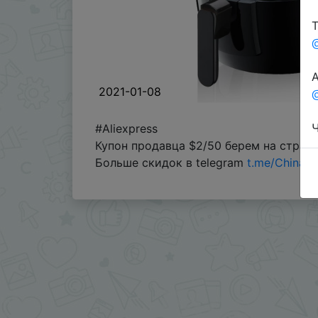
Т
А
2021-01-08
@
Ч
#Aliexpress
Купон продавца $2/50 берем на стран
Больше скидок в telegram
t.me/ChinaG