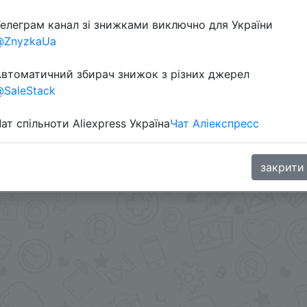
елеграм канал зі знижками виключно для України
Перейти 
@ZnyzkaUa
втоматичний збирач знижок з різних джерел
SaleStack
ат спільноти Aliexpress Україна
Чат Аліекспресс
ице товара + промокод.
oodBuy
закрити