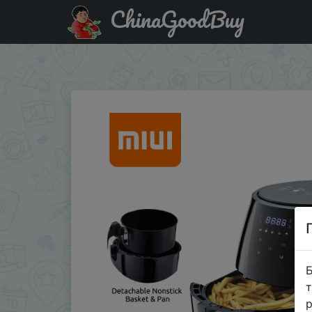
ChinaGoodBuy
Купити по знижці 1NEW2021YEAR MIUI 3.8L электричес
фри тостер светодио�…
Б
т
р