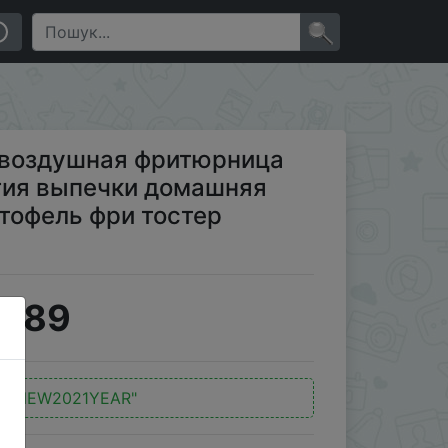
я выпечки домашняя фритюрница духовка картофель
×
я воздушная фритюрница
огия выпечки домашняя
тофель фри тостер
9.89
:
"1NEW2021YEAR"