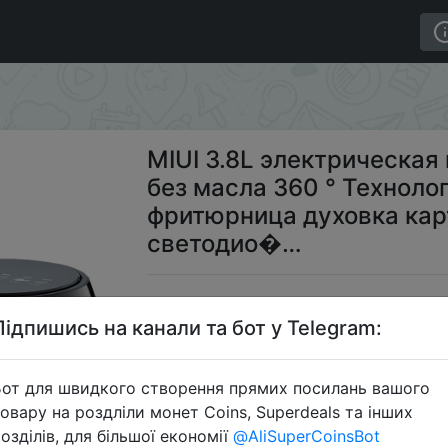
кая воздушная фритюрница без масла 360 ° Технологи
MIUI 3.8L электрическа
без масла 360 ° Технол
фритюрница духовка кар
светодио�…
$4
Підпишись на канали та бот у Telegram:
от для швидкого створення прямих посилань вашого
Промокод
овару на роздліли монет Coins, Superdeals та інших
озділів, для більшої економії
@AliSuperCoinsBot