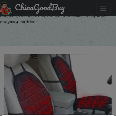
ChinaGoodBuy
Купити по знижці chinagoodbuy100jan Лобового стекла
с подогревом 12V Чехол подушки сиденья автомобиля
сиденье, Нагреватель Теплее, для зимнего периода
подушки cardriver
×