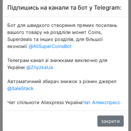
Підпишись на канали та бот у Telegram:
Бот для швидкого створення прямих посилань
вашого товару на роздліли монет Coins,
Superdeals та інших розділів, для більшої
економії
@AliSuperCoinsBot
2021-01-08
Лобового стекла с подогревом 12V
Телеграм канал зі знижками виключно для
Чехол подушки сиденья
України
@ZnyzkaUa
автомобиля сиденье, Нагреватель
Теплее, для зимнего периода
Автоматичний збирач знижок з різних джерел
подушки cardriver
@SaleStack
Чат спільноти Aliexpress Україна
Чат Аліекспресс
$11.63
закрити