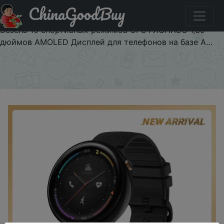
ChinaGoodBuy
Придбати по знижці mnogo450jan Оригинальная
глобальная Amazfit Nexo Smartwatch керамический
Безель 10 спортивных режимов GPS ГЛОНАСС 1,39
дюймов AMOLED Дисплей для телефонов на базе A…
×