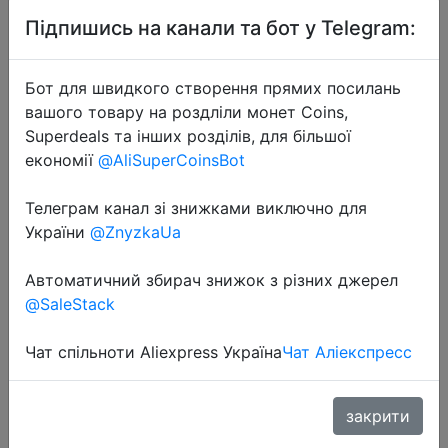
Підпишись на канали та бот у Telegram:
Бот для швидкого створення прямих посилань
вашого товару на роздліли монет Coins,
Superdeals та інших розділів, для більшої
економії
@AliSuperCoinsBot
2021-01-07
Оригинальная глобальная Amazfit
Телеграм канал зі знижками виключно для
Nexo Smartwatch керамический
України
@ZnyzkaUa
Безель 10 спортивных режимов
GPS ГЛОНАСС 1,39 дюймов
Автоматичний збирач знижок з різних джерел
AMOLED Дисплей для телефонов
@SaleStack
на базе A…
Чат спільноти Aliexpress Україна
Чат Аліекспресс
$88.61
закрити