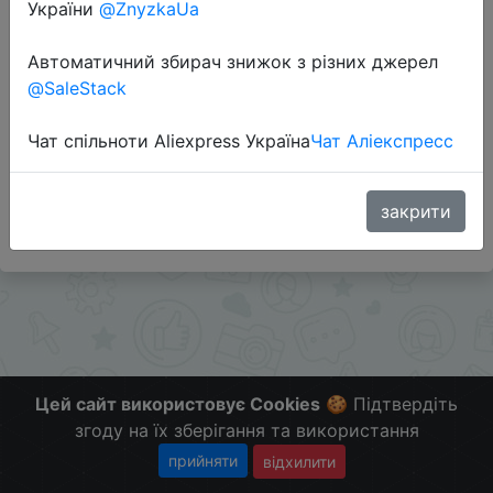
України
@ZnyzkaUa
Перейти до магазину
Автоматичний збирач знижок з різних джерел
@SaleStack
Додаткова інформація відсутня.
Чат спільноти Aliexpress Україна
Чат Аліекспресс
Слідкуйте за знижками на мобільному, в телеграм
каналі:
ZnyzhkaUA
закрити
Цей сайт використовує Cookies
🍪 Підтвердіть
згоду на їх зберігання та використання
прийняти
відхилити