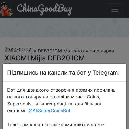
ChinaGoodBuy
Придбати по знижці BGCOMK290 XIAOMI Mijia
DFB201CM Маленькая рисоварка
×
2021-01-07
XIAOMI Mijia DFB201CM
Маленькая рисоварка
Підпишись на канали та бот у Telegram:
$79.99
Бот для швидкого створення прямих посилань
вашого товару на роздліли монет Coins,
Superdeals та інших розділів, для більшої
Промокод:
"BGCOMK290"
економії
@AliSuperCoinsBot
Телеграм канал зі знижками виключно для