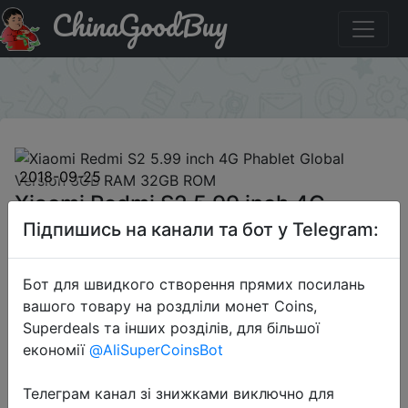
ChinaGoodBuy
Купити на розпродажі Xiaomi Redmi S2 5.99 inch 4G
Phablet Global Version 3GB RAM 32GB ROM
×
2018-09-25
Xiaomi Redmi S2 5.99 inch 4G
Phablet Global Version 3GB RAM
Підпишись на канали та бот у Telegram:
32GB ROM
Бот для швидкого створення прямих посилань
вашого товару на роздліли монет Coins,
$119.99
Superdeals та інших розділів, для більшої
економії
@AliSuperCoinsBot
Телеграм канал зі знижками виключно для
Email Price