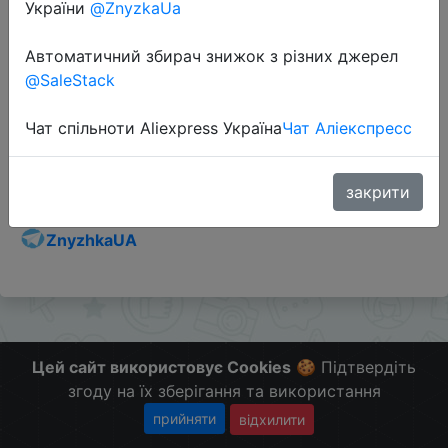
України
@ZnyzkaUa
Автоматичний збирач знижок з різних джерел
@SaleStack
Перейти до магазину
Чат спільноти Aliexpress Україна
Чат Аліекспресс
Додаткова інформація відсутня.
Слідкуйте за знижками на мобільному, в телеграм
закрити
каналі:
ZnyzhkaUA
Цей сайт використовує Cookies
🍪 Підтвердіть
згоду на їх зберігання та використання
прийняти
відхилити