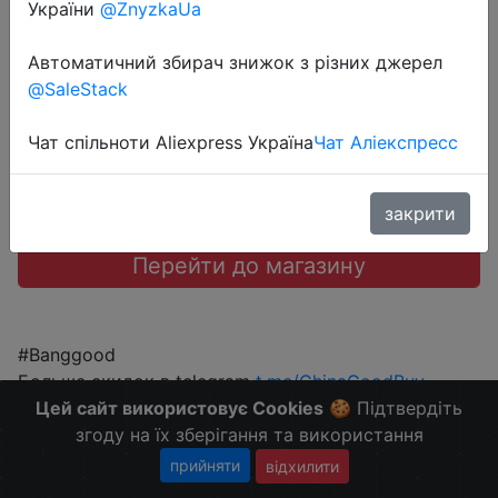
України
@ZnyzkaUa
$53.99
Автоматичний збирач знижок з різних джерел
@SaleStack
Чат спільноти Aliexpress Україна
Чат Аліекспресс
Промокод:
"BGCNLSKRES"
закрити
Перейти до магазину
#Banggood
Больше скидок в telegram
t.me/ChinaGoodBuy
Цей сайт використовує Cookies
🍪 Підтвердіть
згоду на їх зберігання та використання
прийняти
відхилити