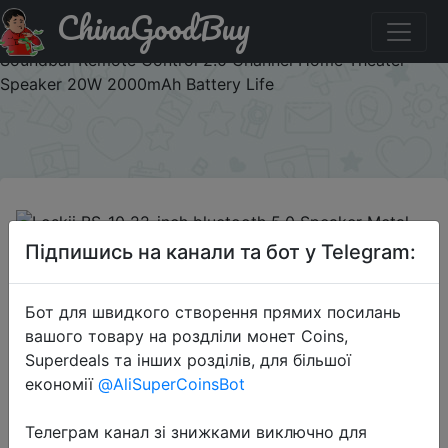
ChinaGoodBuy
Паридбати з промокодом BGCNLSKRES Loskii BS-10 22-
inch bluetooth 5.0 Speaker Metal Cylindrical Home
Soundbar Remote Control 2.0 Channel Home Theater
Speaker 20W 2000mAh Battery Life
×
Підпишись на канали та бот у Telegram:
2021-01-07
Бот для швидкого створення прямих посилань
Loskii BS-10 22-inch bluetooth 5.0
вашого товару на роздліли монет Coins,
Speaker Metal Cylindrical Home
Superdeals та інших розділів, для більшої
Soundbar Remote Control 2.0
економії
@AliSuperCoinsBot
Channel Home Theater Speaker
20W 2000mAh Battery Life
Телеграм канал зі знижками виключно для