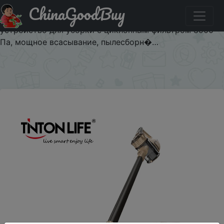
ChinaGoodBuy
Код на знижку letyshops600jan Беспроводной пылесос
TINTON LIFE VC812 2 в 1, портативное ручное
устройство для уборки с циклонным фильтром 8900
Па, мощное всасывание, пылесборн�…
×