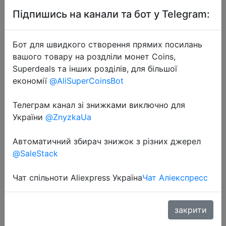
Підпишись на канали та бот у Telegram:
Бот для швидкого створення прямих посилань
вашого товару на роздліли монет Coins,
Superdeals та інших розділів, для більшої
економії
@AliSuperCoinsBot
2021-01-04
Беспроводной пылесос TINTON
Телеграм канал зі знижками виключно для
LIFE VC812 2 в 1, портативное
України
@ZnyzkaUa
ручное устройство для уборки с
циклонным фильтром 8900 Па,
Автоматичний збирач знижок з різних джерел
мощное всасывание,
@SaleStack
пылесборн�…
Чат спільноти Aliexpress Україна
Чат Аліекспресс
5335 руб.
закрити