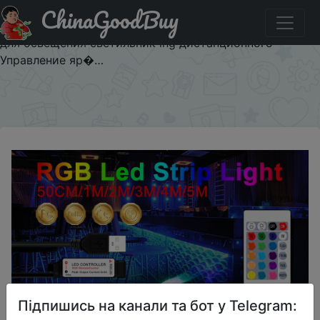
ChinaGoodBuy
Код на знижку $2/2 5V светильник полосы USB лента
RGB светодиодные лампы гибкая светодиодная лента
для освещения светильник ing дистанционного
Управление яр�…
×
Підпишись на канали та бот у Telegram: