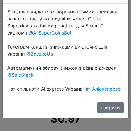
Бот для швидкого створення прямих посилань
вашого товару на роздліли монет Coins,
Superdeals та інших розділів, для більшої
економії
@AliSuperCoinsBot
Телеграм канал зі знижками виключно для
2021-01-03
України
@ZnyzkaUa
5V светильник полосы USB лента
RGB светодиодные лампы гибкая
Автоматичний збирач знижок з різних джерел
светодиодная лента для
@SaleStack
освещения светильник ing
дистанционного Управление
Чат спільноти Aliexpress Україна
Чат Аліекспресс
яр�…
закрити
$0.97