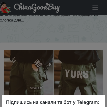
ChinaGoodBuy
Код на знижку $2/2 2021 детские штаны повседневные
брюки для мальчиков детские штаны повседневные
штаны для малышей штаны для девочек одежда из
хлопка для…
×
Підпишись на канали та бот у Telegram: