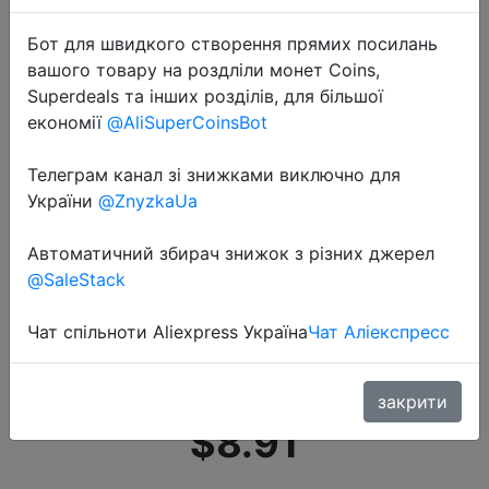
Бот для швидкого створення прямих посилань
вашого товару на роздліли монет Coins,
Superdeals та інших розділів, для більшої
економії
@AliSuperCoinsBot
Телеграм канал зі знижками виключно для
2021-01-03
України
@ZnyzkaUa
2021 детские штаны
повседневные брюки для
Автоматичний збирач знижок з різних джерел
мальчиков детские штаны
@SaleStack
повседневные штаны для
малышей штаны для девочек
Чат спільноти Aliexpress Україна
Чат Аліекспресс
одежда из хлопка для…
закрити
$8.91