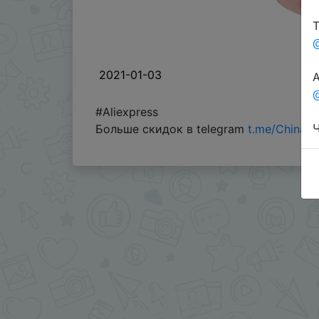
Т
2021-01-03
А
@
#Aliexpress
Ч
Больше скидок в telegram
t.me/ChinaG