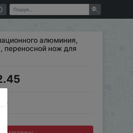
онтажа
×
иационного алюминия,
, переносной нож для
2.45
ale
до магазину