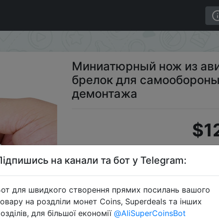
я, брелок для самообороны, переносной нож для дем
Миниатюрный нож из ав
брелок для самообороны
демонтажа
$1
Підпишись на канали та бот у Telegram:
S
от для швидкого створення прямих посилань вашого
овару на роздліли монет Coins, Superdeals та інших
озділів, для більшої економії
@AliSuperCoinsBot
Перейти 