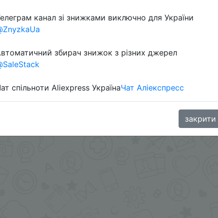
елеграм канал зі знижками виключно для України
@ZnyzkaUa
втоматичний збирач знижок з різних джерел
SaleStack
ат спільноти Aliexpress Україна
Чат Аліекспресс
oodBuy
закрити