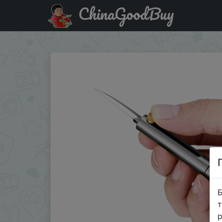
ChinaGoodBuy
Знижка на Миниатюрный нож из авиационного алюмини
Б
т
р