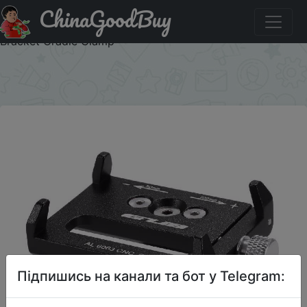
ChinaGoodBuy
Купити на розпродажі GUB Mountian Bike Phone Mount
Universal Adjustable Bicycle Cell Phone GPS Mount Holder
Bracket Cradle Clamp
×
Підпишись на канали та бот у Telegram: