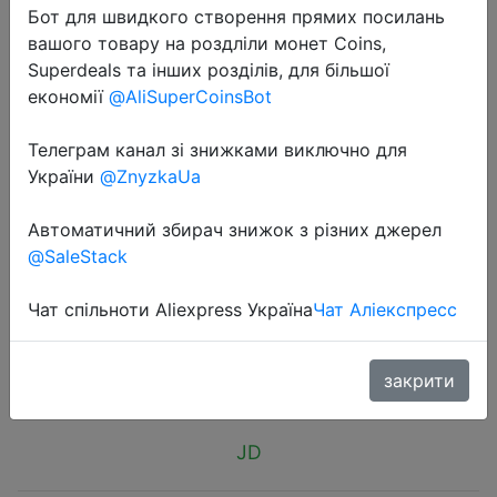
Бот для швидкого створення прямих посилань
вашого товару на роздліли монет Coins,
Superdeals та інших розділів, для більшої
економії
@AliSuperCoinsBot
Телеграм канал зі знижками виключно для
2018-09-25
України
@ZnyzkaUa
GUB Mountian Bike Phone Mount
Universal Adjustable Bicycle Cell
Автоматичний збирач знижок з різних джерел
Phone GPS Mount Holder Bracket
@SaleStack
Cradle Clamp
Чат спільноти Aliexpress Україна
Чат Аліекспресс
$7.99
закрити
JD