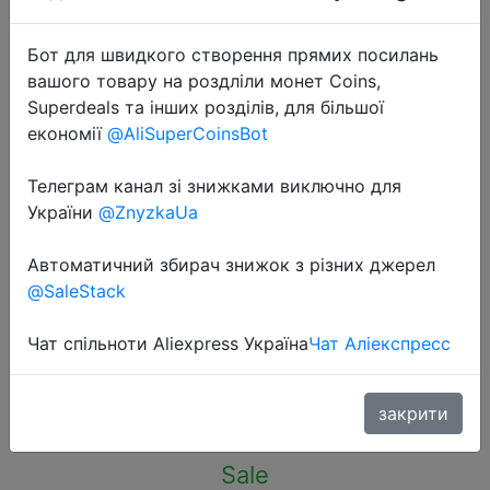
Бот для швидкого створення прямих посилань
вашого товару на роздліли монет Coins,
Superdeals та інших розділів, для більшої
економії
@AliSuperCoinsBot
2021-01-02
Светодиодная гибсветильник
Телеграм канал зі знижками виключно для
лента 1 м, 2 м, 3 м, 4 м, 5 м,
України
@ZnyzkaUa
Диодная лента SMD 2835, 5 в
Автоматичний збирач знижок з різних джерел
постоянного тока, подсветильник
@SaleStack
для настольного экрана телев…
Чат спільноти Aliexpress Україна
Чат Аліекспресс
$1.37
закрити
Sale