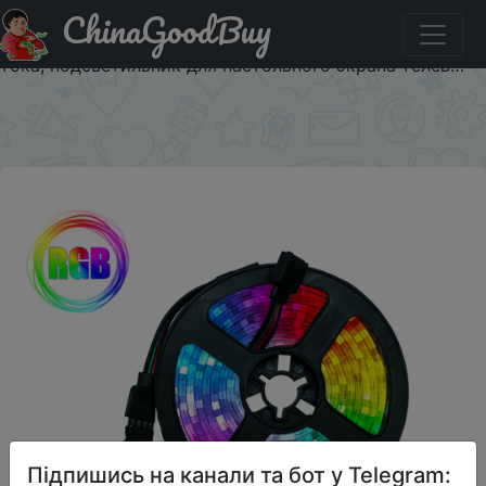
ChinaGoodBuy
Акція на Светодиодная гибсветильник лента 1 м, 2 м, 3
м, 4 м, 5 м, Диодная лента SMD 2835, 5 в постоянного
тока, подсветильник для настольного экрана телев…
×
Підпишись на канали та бот у Telegram: