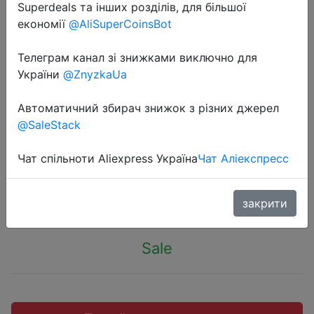
Superdeals та інших розділів, для більшої
економії
@AliSuperCoinsBot
Телеграм канал зі знижками виключно для
України
@ZnyzkaUa
2021-01-01
Память для настольного пк
Автоматичний збирач знижок з різних джерел
SNOAMOO DDR2, 2 гб озу, 800 мгц,
@SaleStack
667 мгц, 1,8 в
Чат спільноти Aliexpress Україна
Чат Аліекспресс
$4.32
закрити
Sale