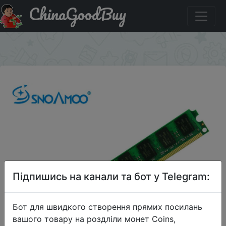
ChinaGoodBuy
Придбати по акціи Память для настольного пк
SNOAMOO DDR2, 2 гб озу, 800 мгц, 667 мгц, 1,8 в
×
Підпишись на канали та бот у Telegram:
Бот для швидкого створення прямих посилань
вашого товару на роздліли монет Coins,